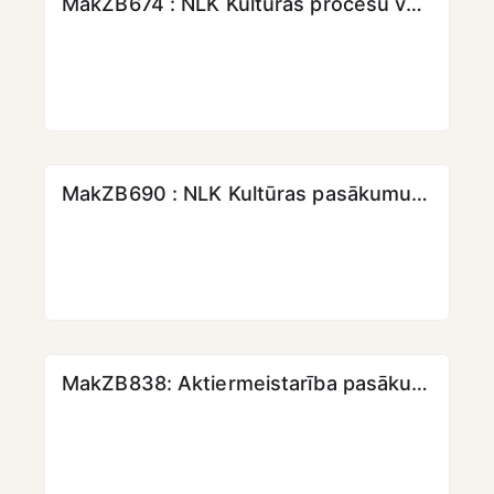
MakZB674 : NLK Kultūras procesu vadības pamati II [KMPO] [LKK]
MakZB690 : NLK Kultūras pasākumu producēšana II [KMPO] [LKK]
MakZB838: Aktiermeistarība pasākumos [KMPO] [LKK]