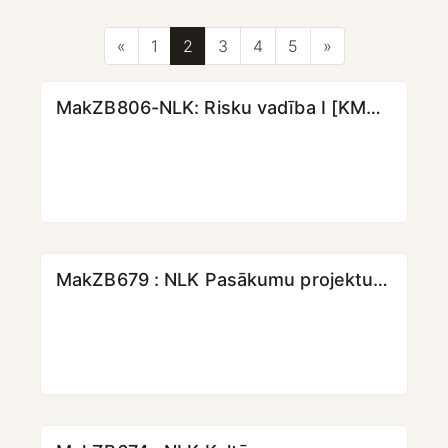
Iepriekšējā lapa
Lapa 1
Lapa 2
Lapa 3
Lapa 4
Lapa 5
Nākamā lapa
«
1
2
3
4
5
»
MakZB806-NLK: Risku vadība I [KMPO] [LKK]
MakZB679 : NLK Pasākumu projektu īstenošana II (radošās darbnīcas) [KMPO] [LKK]