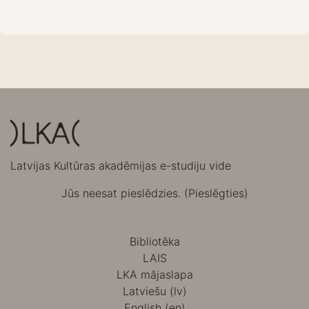
Latvijas Kultūras akadēmijas e-studiju vide
Jūs neesat pieslēdzies. (
Pieslēgties
)
Bibliotēka
LAIS
LKA mājaslapa
Latviešu ‎(lv)‎
English ‎(en)‎