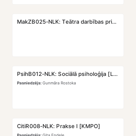
MakZB025-NLK: Teātra darbības principi un režijas pamati pasākumos [KMPO]
PsihB012-NLK: Sociālā psiholoģija [LKK]
Pasniedzējs:
Gunmāra Rostoka
CitiR008-NLK: Prakse I [KMPO]
Pasniedzējs:
Gita Endele