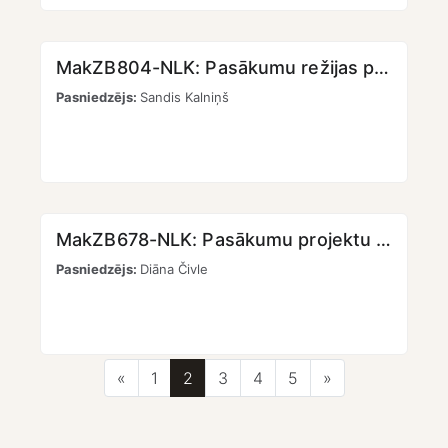
MakZB804-NLK: Pasākumu režijas pamati I [KMPO] [LKK]
Pasniedzējs:
Sandis Kalniņš
MakZB678-NLK: Pasākumu projektu īstenošana I (radošās darbnīcas) [KMPO] [LKK]
Pasniedzējs:
Diāna Čivle
Iepriekšējā lapa
Lapa 1
Lapa 2
Lapa 3
Lapa 4
Lapa 5
Nākamā lapa
«
1
2
3
4
5
»