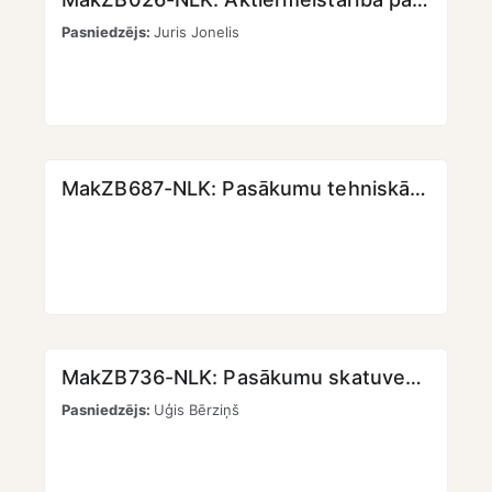
Pasniedzējs:
Juris Jonelis
MakZB687-NLK: Pasākumu tehniskā realizācija I [KMPO] [LKK]
MakZB736-NLK: Pasākumu skatuves dizains un vizuālā identitāte I [KMPO] [LKK]
Pasniedzējs:
Uģis Bērziņš