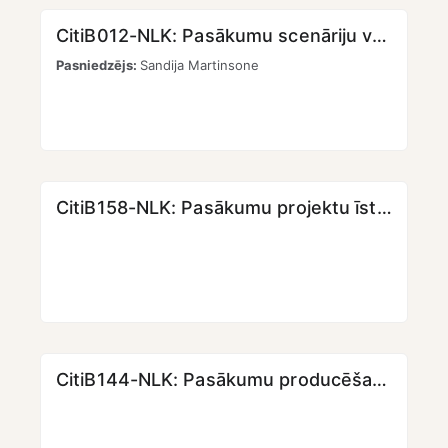
CitiB012-NLK: Pasākumu scenāriju veidošana [KMPO]
Pasniedzējs:
Sandija Martinsone
CitiB158-NLK: Pasākumu projektu īstenošana II (2. daļa) [KMPO]
CitiB144-NLK: Pasākumu producēšanas teorētiskie un praktiskie pamati (1. daļa)