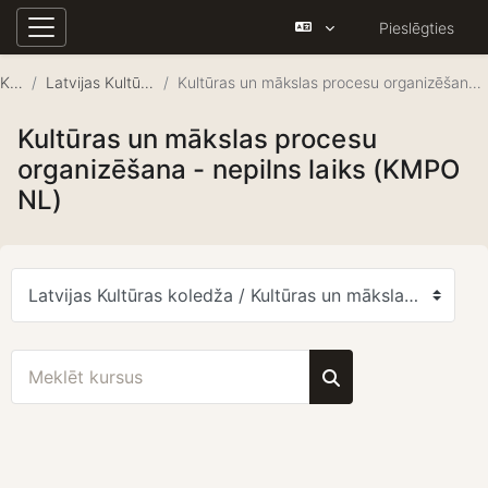
Pieslēgties
Sānu panelis
Atvērt galveno saturu
Kursi
Latvijas Kultūras koledža
Kultūras un mākslas procesu organizēšana - nepilns laiks (KMPO NL)
Kultūras un mākslas procesu
organizēšana - nepilns laiks (KMPO
NL)
Kursu kategorijas
Meklēt kursus
Meklēt kursus