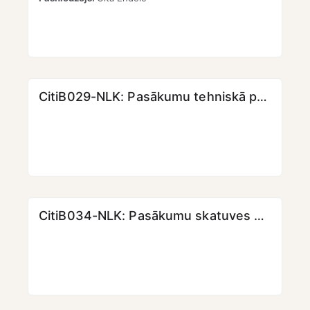
CitiB029-NLK: Pasākumu tehniskā producēšana II [KMPO24]
CitiB034-NLK: Pasākumu skatuves dizains un vizuālā identitāte (3. daļa) [KMPO]