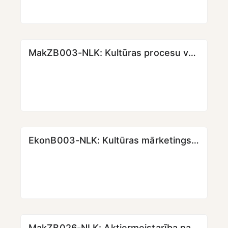
MakZB003-NLK: Kultūras procesu vadības pamati (3. daļa) [KMPO24]
EkonB003-NLK: Kultūras mārketings (2. daļa) [KMPO24]
MakZB026-NLK: Aktiermeistarība pasākumos [KMPO23] [LKK]