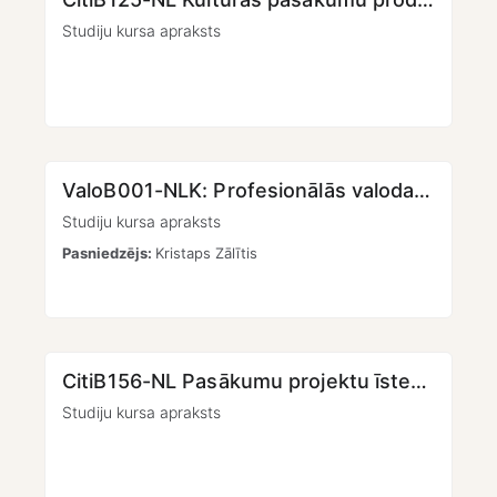
Studiju kursa apraksts
ValoB001-NLK: Profesionālās valodas kultūra un retorika I [KMPO]
Studiju kursa apraksts
Pasniedzējs:
Kristaps Zālītis
CitiB156-NL Pasākumu projektu īstenošana I
Studiju kursa apraksts