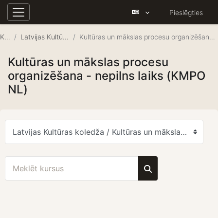
Pieslēgties
Sānu panelis
Atvērt galveno saturu
Kursi
Latvijas Kultūras koledža
Kultūras un mākslas procesu organizēšana - nepilns laiks (KMPO NL)
Kultūras un mākslas procesu
organizēšana - nepilns laiks (KMPO
NL)
Kursu kategorijas
Meklēt kursus
Meklēt kursus