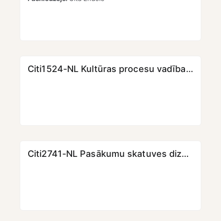
Citi1524-NL Kultūras procesu vadības pamati (4. daļa)
Citi2741-NL Pasākumu skatuves dizains un vizuālā identitāte (3. daļa)