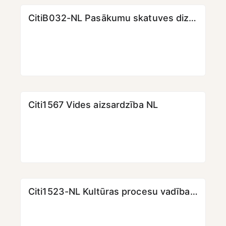
CitiB032-NL Pasākumu skatuves dizains un vizuālā identitāte (1. daļa)
Citi1567 Vides aizsardzība NL
Citi1523-NL Kultūras procesu vadības pamati (3.daļa)