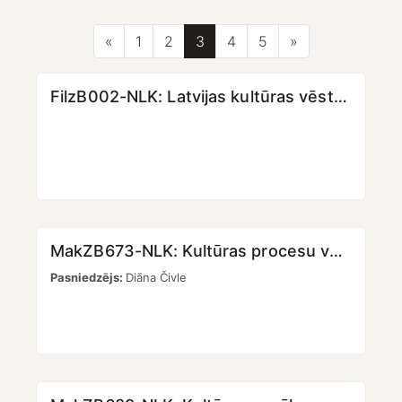
Iepriekšējā lapa
Lapa 1
Lapa 2
Lapa 3
Lapa 4
Lapa 5
Nākamā lapa
«
1
2
3
4
5
»
FilzB002-NLK: Latvijas kultūras vēsture [KMPO]
MakZB673-NLK: Kultūras procesu vadības pamati I [KMPO] [LKK]
Pasniedzējs:
Diāna Čivle