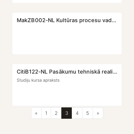
MakZB002-NL Kultūras procesu vadības pamati (2. daļa)
CitiB122-NL Pasākumu tehniskā realizācija (2. daļa)
Studiju kursa apraksts
Iepriekšējā lapa
Lapa 1
Lapa 2
Lapa 3
Lapa 4
Lapa 5
Nākamā lapa
«
1
2
3
4
5
»