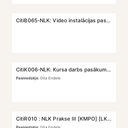
CitiB065-NLK: Video instalācijas pasākumos [KMPO] [LKK]
CitiK006-NLK: Kursa darbs pasākumu producēšanā [KMPO] [LKK]
Pasniedzējs:
Gita Endele
CitiR010 : NLK Prakse III [KMPO] [LKK]
Pasniedzējs:
Gita Endele