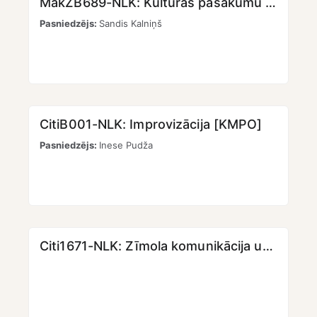
MakZB689-NLK: Kultūras pasākumu producēšana I [KMPO] [LKK]
Pasniedzējs:
Sandis Kalniņš
CitiB001-NLK: Improvizācija [KMPO]
Pasniedzējs:
Inese Pudža
Citi1671-NLK: Zīmola komunikācija un vadība [KMPO] [LKK]