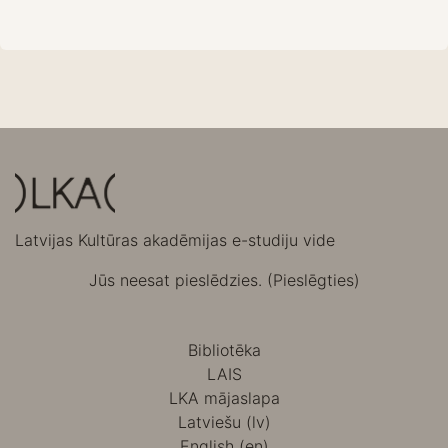
Latvijas Kultūras akadēmijas e-studiju vide
Jūs neesat pieslēdzies. (
Pieslēgties
)
Bibliotēka
LAIS
LKA mājaslapa
Latviešu ‎(lv)‎
English ‎(en)‎