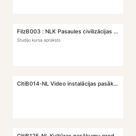
FilzB003 : NLK Pasaules civilizācijas vēsture
Studiju kursa apraksts
CitiB014-NL Video instalācijas pasākumos
CitiB125-NL Kultūras pasākumu producēšana (2. daļa)