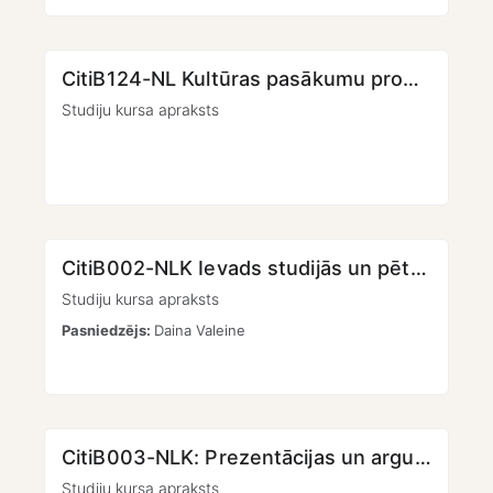
CitiB124-NL Kultūras pasākumu producēšana (1. daļa)
Studiju kursa apraksts
CitiB002-NLK Ievads studijās un pētniecībā [KMPO]
Studiju kursa apraksts
Pasniedzējs:
Daina Valeine
CitiB003-NLK: Prezentācijas un argumentācijas māksla [KMPO]
Studiju kursa apraksts