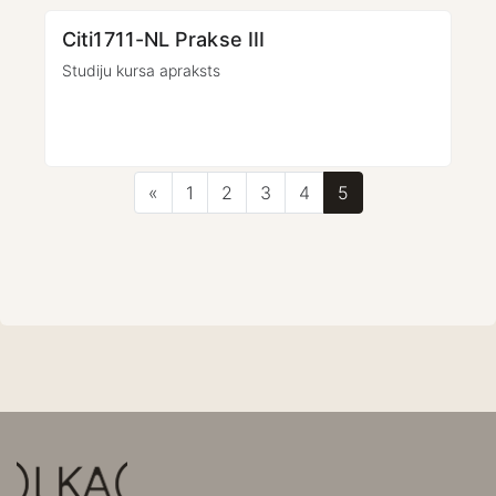
Citi1711-NL Prakse III
Studiju kursa apraksts
Iepriekšējā lapa
Lapa 1
Lapa 2
Lapa 3
Lapa 4
Lapa 5
«
1
2
3
4
5