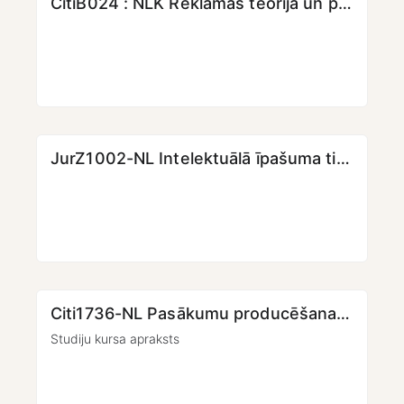
CitiB024 : NLK Reklāmas teorija un prakse [KMPO] [LKK]
JurZ1002-NL Intelektuālā īpašuma tiesības. Autortiesības
Citi1736-NL Pasākumu producēšanas teorētiskie un praktiskie pamati (3. daļa)
Studiju kursa apraksts