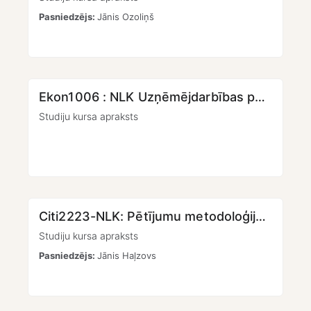
Pasniedzējs:
Jānis Ozoliņš
Ekon1006 : NLK Uzņēmējdarbības pamati
Studiju kursa apraksts
Citi2223-NLK: Pētījumu metodoloģija [KMPO]
Studiju kursa apraksts
Pasniedzējs:
Jānis Haļzovs