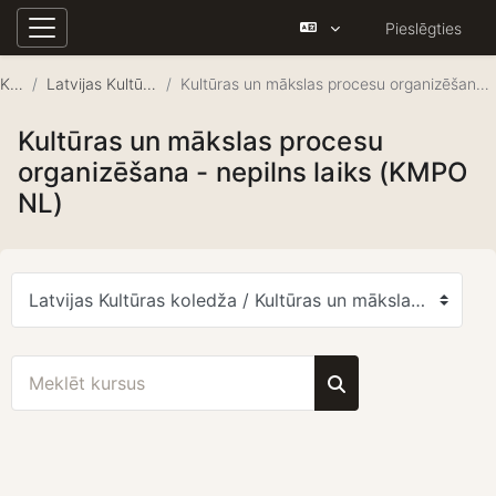
Pieslēgties
Sānu panelis
Atvērt galveno saturu
Kursi
Latvijas Kultūras koledža
Kultūras un mākslas procesu organizēšana - nepilns laiks (KMPO NL)
Kultūras un mākslas procesu
organizēšana - nepilns laiks (KMPO
NL)
Kursu kategorijas
Meklēt kursus
Meklēt kursus