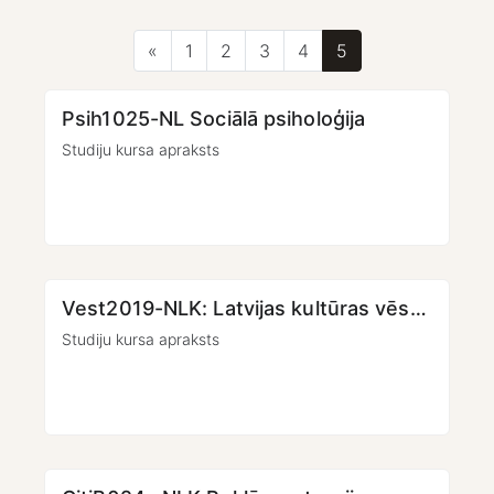
Iepriekšējā lapa
Lapa 1
Lapa 2
Lapa 3
Lapa 4
Lapa 5
«
1
2
3
4
5
Psih1025-NL Sociālā psiholoģija
Studiju kursa apraksts
Vest2019-NLK: Latvijas kultūras vēsture
Studiju kursa apraksts