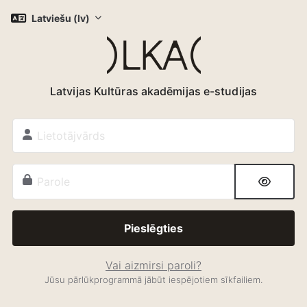
Atvērt galveno saturu
Latviešu ‎(lv)‎
Latvijas Kultūras akadēmijas e-studijas
Lietotājvārds
Parole
Pieslēgties
Vai aizmirsi paroli?
Jūsu pārlūkprogrammā jābūt iespējotiem sīkfailiem.