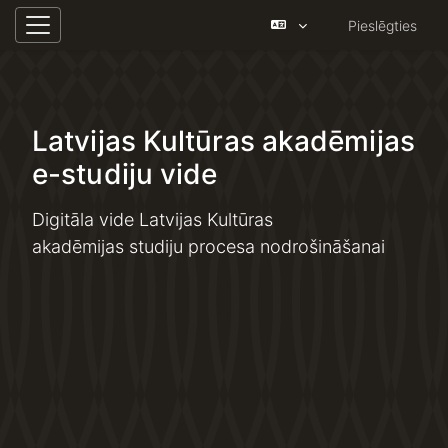
Pieslēgties
Sānu panelis
Atvērt galveno saturu
Latvijas Kultūras akadēmijas
e-studiju vide
Digitāla vide Latvijas Kultūras
akadēmijas studiju procesa nodrošināšanai