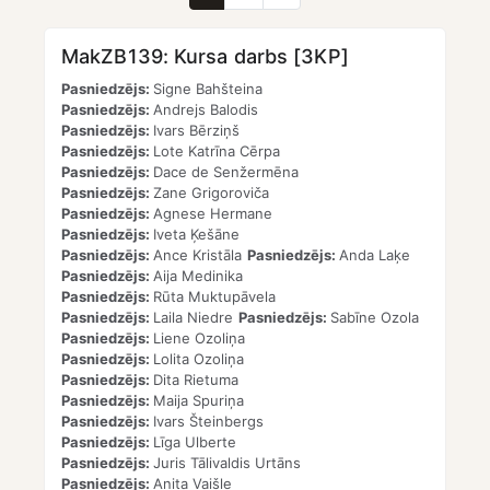
MakZB139: Kursa darbs [3KP]
Pasniedzējs:
Signe Bahšteina
Pasniedzējs:
Andrejs Balodis
Pasniedzējs:
Ivars Bērziņš
Pasniedzējs:
Lote Katrīna Cērpa
Pasniedzējs:
Dace de Senžermēna
Pasniedzējs:
Zane Grigoroviča
Pasniedzējs:
Agnese Hermane
Pasniedzējs:
Iveta Ķešāne
Pasniedzējs:
Ance Kristāla
Pasniedzējs:
Anda Laķe
Pasniedzējs:
Aija Medinika
Pasniedzējs:
Rūta Muktupāvela
Pasniedzējs:
Laila Niedre
Pasniedzējs:
Sabīne Ozola
Pasniedzējs:
Liene Ozoliņa
Pasniedzējs:
Lolita Ozoliņa
Pasniedzējs:
Dita Rietuma
Pasniedzējs:
Maija Spuriņa
Pasniedzējs:
Ivars Šteinbergs
Pasniedzējs:
Līga Ulberte
Pasniedzējs:
Juris Tālivaldis Urtāns
Pasniedzējs:
Anita Vaišle