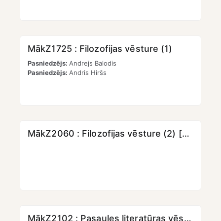
MākZ1725 : Filozofijas vēsture (1)
Pasniedzējs:
Andrejs Balodis
Pasniedzējs:
Andris Hiršs
MākZ2060 : Filozofijas vēsture (2) [3KP]
MākZ2102 : Pasaules literatūras vēsture (3) [2KP]