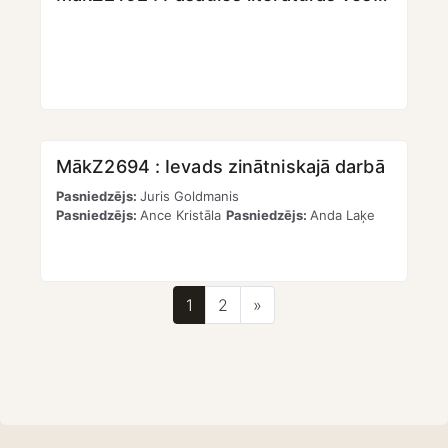
MākZ2694 : Ievads zinātniskajā darbā
Pasniedzējs:
Juris Goldmanis
Pasniedzējs:
Ance Kristāla
Pasniedzējs:
Anda Laķe
Lapa 1
Lapa 2
Nākamā lapa
1
2
»