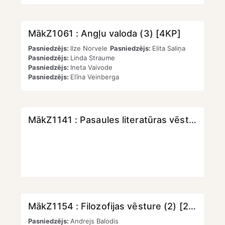
MākZ1061 : Angļu valoda (3) [4KP]
Pasniedzējs:
Ilze Norvele
Pasniedzējs:
Elita Saliņa
Pasniedzējs:
Linda Straume
Pasniedzējs:
Ineta Vaivode
Pasniedzējs:
Elīna Veinberga
MākZ1141 : Pasaules literatūras vēsture (2)
MākZ1154 : Filozofijas vēsture (2) [2KP]
Pasniedzējs:
Andrejs Balodis