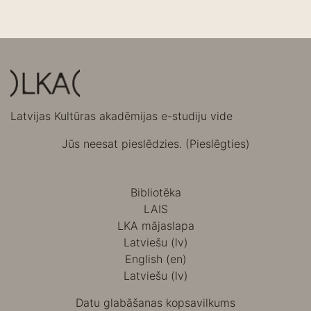
Latvijas Kultūras akadēmijas e-studiju vide
Jūs neesat pieslēdzies. (
Pieslēgties
)
Bibliotēka
LAIS
LKA mājaslapa
Latviešu ‎(lv)‎
English ‎(en)‎
Latviešu ‎(lv)‎
Datu glabāšanas kopsavilkums