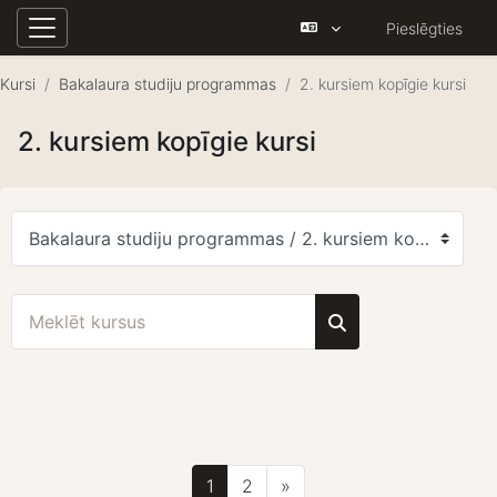
Pieslēgties
Sānu panelis
Atvērt galveno saturu
Kursi
Bakalaura studiju programmas
2. kursiem kopīgie kursi
2. kursiem kopīgie kursi
Kursu kategorijas
Meklēt kursus
Meklēt kursus
Lapa 1
Lapa 2
Nākamā lapa
1
2
»