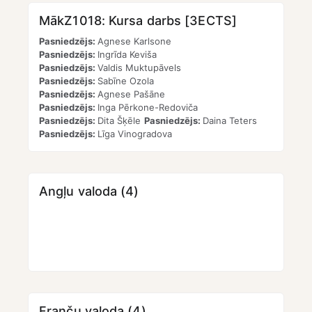
MākZ1018: Kursa darbs [3ECTS]
Pasniedzējs:
Agnese Karlsone
Pasniedzējs:
Ingrīda Keviša
Pasniedzējs:
Valdis Muktupāvels
Pasniedzējs:
Sabīne Ozola
Pasniedzējs:
Agnese Pašāne
Pasniedzējs:
Inga Pērkone-Redoviča
Pasniedzējs:
Dita Šķēle
Pasniedzējs:
Daina Teters
Pasniedzējs:
Līga Vinogradova
Angļu valoda (4)
Franču valoda (4)