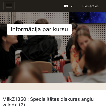
Pieslēgties
Sānu panelis
Atvērt galveno saturu
Informācija par kursu
MākZ1350 : Specialitātes diskurss angļu
valodā (2)