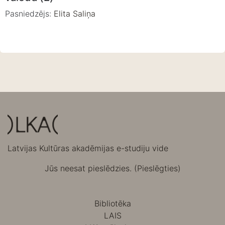
Pasniedzējs:
Elita Saliņa
Latvijas Kultūras akadēmijas e-studiju vide
Jūs neesat pieslēdzies. (
Pieslēgties
)
Bibliotēka
LAIS