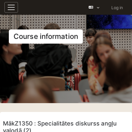
Log in
Side panel
Skip to main content
Course information
MākZ1350 : Specialitātes diskurss angļu
valodā (2)