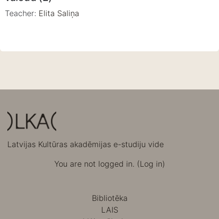
Teacher:
Elita Saliņa
Latvijas Kultūras akadēmijas e-studiju vide
You are not logged in. (
Log in
)
Bibliotēka
LAIS