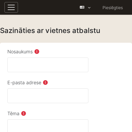
Pieslēgties
Sānu panelis
Atvērt galveno saturu
Sazināties ar vietnes atbalstu
Nosaukums
E-pasta adrese
Tēma